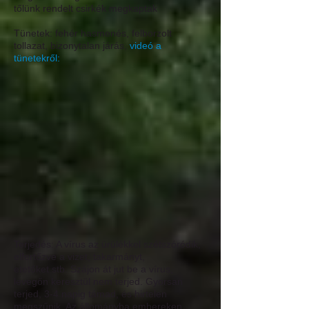
tőlünk rendelt csirkék megkaptak
Tünetek:
fehér hasmenés, felborzolt
tollazat, bizonytalan járás,
videó a
tünetekről:
Terjedés:
A vírus az ürülékkel szétszóródik,
elfertőzve a vizet, takarmányt,
etetőket stb. Szájon át jut be a vírus,
levegőn keresztül nem terjed. Gyorsan
terjed, 3-4 napig támad, és hirtelen
megszűnik. Az állományba embereken,