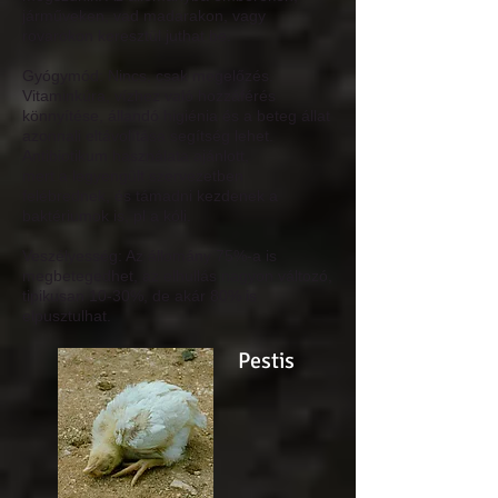
járműveken, vad madarakon, vagy
rovarokon keresztül juthat be.
Gyógymód:
Nincs, csak megelőzés.
Vitaminkúra, vízhez való hozzáférés
könnyítése, állandó higiénia és a beteg állat
azonnali eltávolítása segítség lehet.
Antibiotikum használata ajánlott,
mert a legyengült szervezetben
felébrednek, és támadni kezdenek a
baktériumok is, pl a kóli.
Veszélyesség:
Az állomány 75%-a is
megbetegedhet, az elhullás nagyon változó,
tipikusan 10-30%, de akár 80% is
elpusztulhat.
Pestis