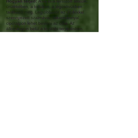
Hogyan terjed:
A vírus a fertőzött állatok
ürülékében, a tollukon, a légcsövükben
található meg. Legtöbbször az ürülékkel
szennyezett szalmával, takarmánnyal,
cipőtalpon lehet bevinni az ólba. Az
állományon belül a további terjedésben
aztán nagy szerepet kap a kitüsszögött
váladék illetve a szálló por és tollpihék
belégzése is. Magyarországra a vonuló
madarakkal jutott be, a szabadon tartott
baromfit a vadmadarak is megbegíthetik,
sőt elég ha az ürülék bejut a földre, amit
aztán a cipő talpán, a szalmával, a
takarmánnyal az ember bevisz az ólba.
Védekezés:
Magyarországon tilos a
vakcinázás madárinfluenzára.
a vadon élő madarak távoltartása
állományok egyszerre ki- és betelepítése,
közte alapos istállófertőtlenítés
biztonságos helyről történő ivóvíz- és
takarmányellátás
tálcák és egyéb eszközök alapos tisztítása,
fertőtlenítése
a személyi higiénia fokozott betartása, kéz-