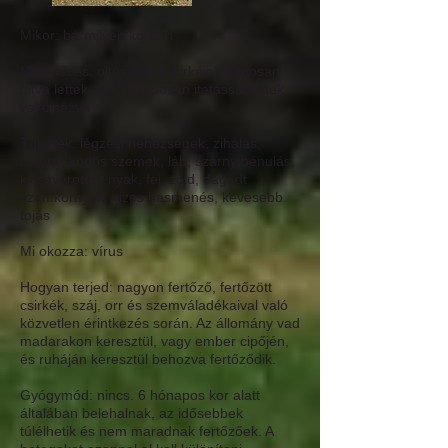
Mikor:
bármilyen korban
Megelőzés:
oltás, a mi csirkéink naposan
oltva lettek, és 14 naposan itatással lettek
vakcinázva
Tünetek:
légzési nehézségek, zihálás,
takony, ködös szemek, láb, szárny bénulás,
kicsavarodott nyak, fej, zöld, dagadt
szemkörnyék, vizes hasmenés, kevesebb
tojás
Mi okozza:
vírus
Hogyan terjed:
nagyon fertőző, fertőzött
csirkék, száj, orr és szemváladékaival való
közvetlen érintkezés során. Az állomány vad
madarakon keresztül, vagy ember cipőjén,
és ruháján keresztül behozva fertőződik.
Gyógymód:
nincs. 6 hónapos kor alatt
általában belehalnak, az idősebbek
túlélhetik és nem maradnak fertőzőek. A