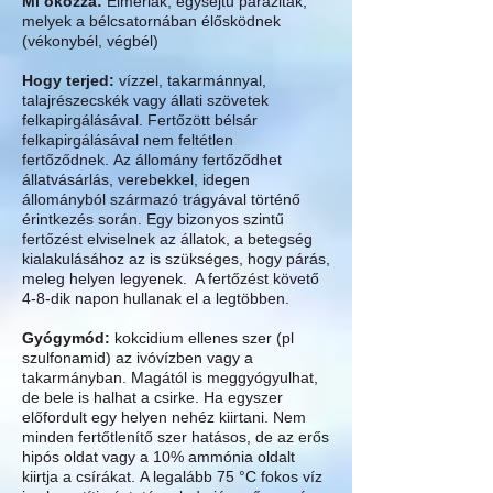
Mi okozza:
Eimeriák, egysejtű paraziták,
melyek a bélcsatornában élősködnek
(vékonybél, végbél)
Hogy terjed:
vízzel, takarmánnyal,
talajrészecskék
vagy állati szövetek
felkapirgálásával. Fertőzött bélsár
felkapirgálásával nem feltétlen
fertőződnek. Az állomány fertőződhet
állatvásárlás, verebekkel, idegen
állományból származó trágyával történő
érintkezés során. Egy bizonyos szintű
fertőzést elviselnek az állatok, a betegség
kialakulásához az is szükséges, hogy párás,
meleg helyen legyenek. A fertőzést követő
4-8-dik napon hullanak el a legtöbben.
Gyógymód:
kokcidium ellenes szer (pl
szulfonamid) az ivóvízben vagy a
takarmányban. Magától is meggyógyulhat,
de bele is halhat a csirke. Ha egyszer
előfordult egy helyen nehéz kiirtani. Nem
minden fertőtlenítő szer hatásos, de az erős
hipós oldat vagy a 10% ammónia oldalt
kiirtja a csírákat. A legalább 75 °C
fokos víz