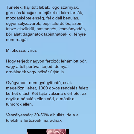
Tünetek
:
hajlított lábak, lógó szárnyak,
görcsös lábujjak, a fejüket oldalra tartják,
mozgásképtelenség, fél oldali bénulás,
egyensúlyzavarok, pupillaferdülés, szem
írisze elszürkül, hasmenés, lesoványodás,
bőr alatt daganatok tapinthatóak ki, fényre
nem reagál
Mi okozza
: vírus
Hogy terjed:
nagyon fertőző; lehámlott bőr,
vagy a toll porával terjed, de nyál,
orrváladék vagy bélsár útján is
Gyógymód:
nem gyógyítható, csak
megelőzni lehet, 1000 db-os rendelés felett
kérhet oltást. Két fajta vakcina elérhető, az
egyik a bénulás ellen véd, a másik a
tumorok ellen.
Veszélyesség
:
30-50% elhullás, de a a
túlélők is fertőzőek maradnak