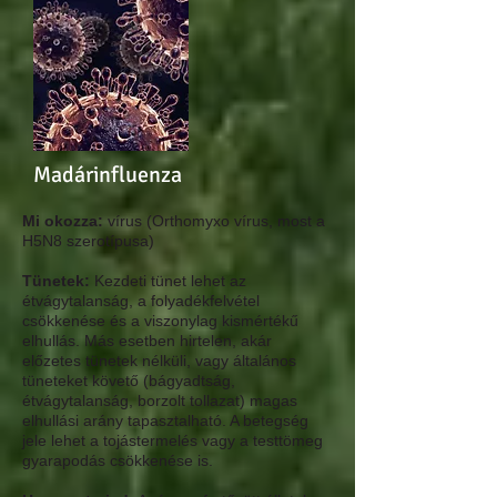
Madárinfluenza
Mi okozza:
vírus​ (Orthomyxo vírus, most a
H5N8 szerotípusa)
Tünetek:
Kezdeti tünet lehet az
étvágytalanság, a folyadékfelvétel
csökkenése és a viszonylag kismértékű
elhullás. Más esetben hirtelen, akár
előzetes tünetek nélküli, vagy általános
tüneteket követő (bágyadtság,
étvágytalanság, borzolt tollazat) magas
elhullási arány tapasztalható. A betegség
jele lehet a tojástermelés vagy a testtömeg
gyarapodás csökkenése is.​