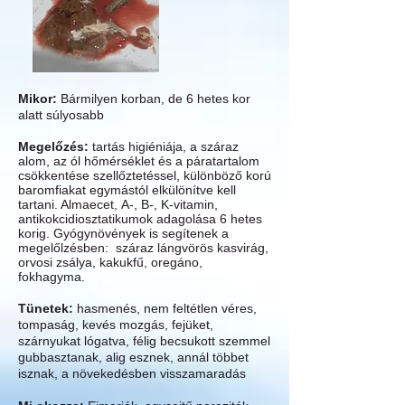
Mikor:
Bármilyen korban, de 6 hetes kor
alatt súlyosabb
Megelőzés:
tartás higiéniája, a száraz
alom, az ól hőmérséklet és a páratartalom
csökkentése szellőztetéssel, különböző korú
baromfiakat egymástól elkülönítve kell
tartani. Almaecet, A-, B-, K-vitamin,
antikokcidiosztatikumok adagolása 6 hetes
korig. Gyógynövények is segítenek a
megelőlzésben: száraz lángvörös kasvirág,
orvosi zsálya, kakukfű, oregáno,
fokhagyma.
Tünetek:
hasmenés, nem feltétlen véres,
tompaság, kevés mozgás, fejüket,
szárnyukat lógatva, félig becsukott szemmel
gubbasztanak, alig esznek, annál többet
isznak, a növekedésben visszamaradás