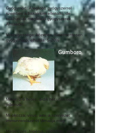
Gyógymód:
A legtöbb gyógyszerrel
szemben a baktérium ellenálló, de
találhatóak megfelelő gyógyszerek.
Almaecet.
Veszélyessége
: közepes, tünetmentesen
gyógyítható,
e
lhullás: 5-20%
Gumboro
Mikor:
3-6 hetes, 8-dik hét után nem
jellemző
Mi okozza:
vírus, ami a szervezet
immunrendszerét támadja meg
Megelőzés:
higiénia, védőoltás, amit a