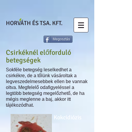
HORVÁTH ÉS TSA. KFT.
Megosztás
Csirkéknél előforduló
betegségek​
Sokféle betegség leselkedhet a
csirkékre, de a tőlünk vásároltak a
legveszedelmesebbek ellen be vannak
oltva. Megfelelő odafigyeléssel a
legtöbb betegség megelőzhető, de ha
mégis meglenne a baj, akkor itt
tájékozódhat.
Kokcidiózis