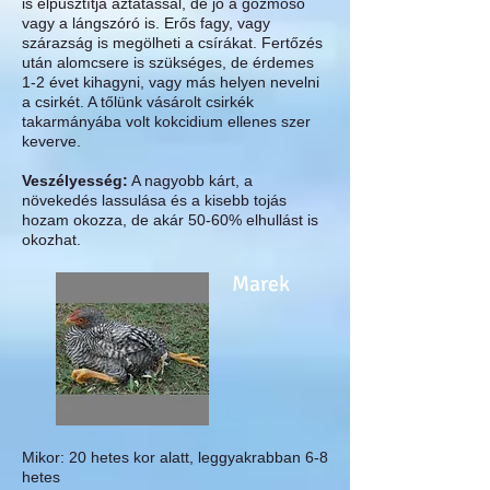
is elpusztítja áztatással, de jó a gőzmosó
vagy a lángszóró is. Erős fagy, vagy
szárazság is megölheti a csírákat. Fertőzés
után alomcsere is szükséges, de érdemes
1-2 évet kihagyni, vagy más helyen nevelni
a csirkét. A tőlünk vásárolt csirkék
takarmányába volt kokcidium ellenes szer
keverve.
Veszélyesség:
A nagyobb kárt, a
növekedés lassulása és a kisebb tojás
hozam okozza, de akár 50-60% elhullást is
okozhat.
Marek
Mikor:
20 hetes kor alatt, leggyakrabban 6-8
hetes