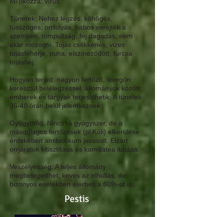
Mi okozza:
vírus
Tünetek:
Nehez légzés, köhögés,
tüsszögés, orrfolyás, habos verejték a
szemben, tompultság, fej dagadás, nem
akar mozogni. Tojás csökkenés, vizes
tojásfehérje, puha, elszíneződött, furcsa
tojáshéj.
Hogyan terjed:
nagyon fertőző, levegőn
keresztül belélegzéssel, állományok között
emberek és tárgyak terjeszthetik. A tünetek
36-48 órán belül jelentkeznek.
Gyógymód:
Nincs rá gyógyszer, de a
másodlagos fertőzések (pl Kóli) elkerülése
érdekében antibiotikum javasolt. Elzárt
orrjáratok kitisztítása és kamillatea itatása.
Veszélyesség:
A teljes állomány
megbetegedhet, kevés az elhullás, de
bizonyos esetekben elérheti a 60%-ot is.
Pestis