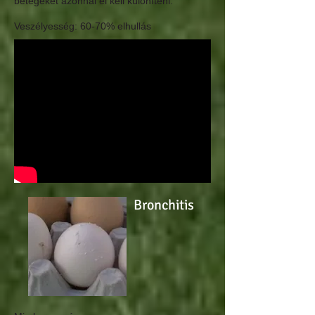
betegeket azonnal el kell különíteni.
Veszélyesség
: 60-70% elhullás
Bronchitis