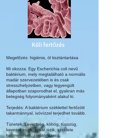
Kóli fertőzés
Megelőzés:
higiénia, ól tisztántartása
Mi okozza:
Egy Escherichia coli nevű
baktérium, mely megtalálható a normális
madár szervezetében is és csak
stresszhelyzetben, vagy legyengült
állapotban szaporodhat el, gyakran más
betegség folyományaként alakul ki.
Terjedés:
A baktérium széklettel fertőzött
takarmánnyal, ivóvízzel terjedhet tovább.
Tünetek:
Levertség, köhög, tüsszüg,
keveset eszik, sokat iszik, széklete
hasmenéses, zselatinszerű.