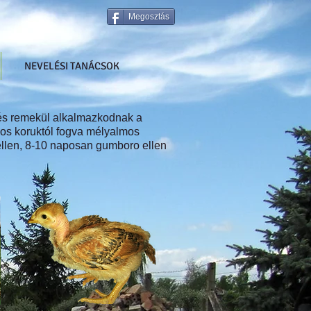
Megosztás
NEVELÉSI TANÁCSOK
 és remekül alkalmazkodnak a
apos koruktól fogva mélyalmos
 ellen, 8-10 naposan gumboro ellen