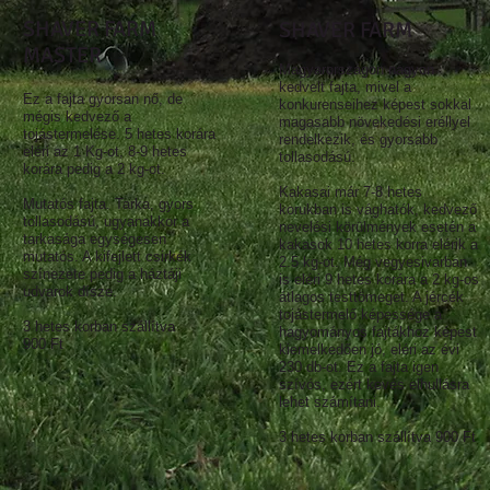
SHAVER FARM
SHAVER FARM
MASTER
Magyarországon nagyon
kedvelt fajta, mivel a
Ez a fajta gyorsan nő, de
konkurenseihez képest sokkal
mégis kedvező a
magasabb növekedési eréllyel
tojástermelése. 5 hetes korára
rendelkezik, és gyorsabb
eléri az 1 Kg-ot, 8-9 hetes
tollasodású.
korára pedig a 2 kg-ot.
Kakasai már 7-8 hetes
Mutatós fajta. Tarka, gyors
korukban is vághatók, kedvező
tollasodású, ugyanakkor a
nevelési körülmények esetén a
tarkasága egységesen
kakasok 10 hetes korra elérik a
mutatós. A kifejlett csirkék
2.5 kg-ot. Még vegyesivarban
színezete pedig a háztáji
is eléri 9 hetes korára a 2 kg-os
udvarok dísze.
átlagos testtömeget. A jércék
tojástermelő képessége a
3 hetes korban szállítva
hagyományos fajtákhoz képest
900 Ft
kiemelkedően jó, eléri az évi
230 db-ot. Ez a fajta igen
szívós, ezért kevés elhullásra
lehet számítani.
​3 hetes korban szállítva 900 Ft