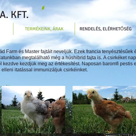
. KFT.
TERMÉKEINK, ÁRAK
RENDELÉS, ELÉRHETŐSÉG
d Farm és Master fajtáit neveljük. Ezek francia tenyésztésűek
álatunkban megtalálható még a húshibrid fajta is. A csirkéket n
től kezdve kezdjük meg az értékesítést. Naposan baromfi pestis
 elleni itatással immunizáljuk csirkéinket.