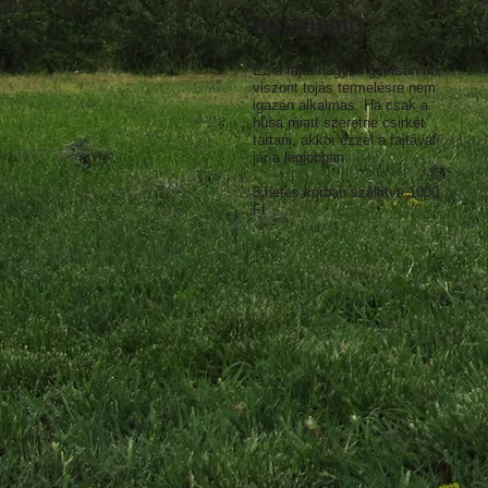
HÚSHIBRID
Ez a fajta nagyon gyorsan nő,
viszont tojás termelésre nem
igazán alkalmas. Ha csak a
húsa miatt szeretne csirkét
tartani, akkor ezzel a fajtával
jár a legjobban.
3 hetes korban szállítva 1000
Ft