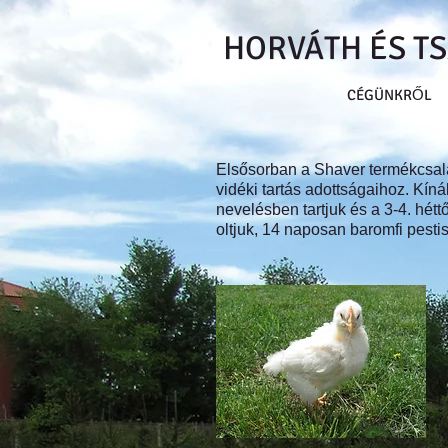
HORVÁTH ÉS TSA
CÉGÜNKRŐL
Elsősorban a Shaver termékcsalá
vidéki tartás adottságaihoz. Kín
nevelésben tartjuk és a 3-4. hét
oltjuk, 14 naposan baromfi pestis