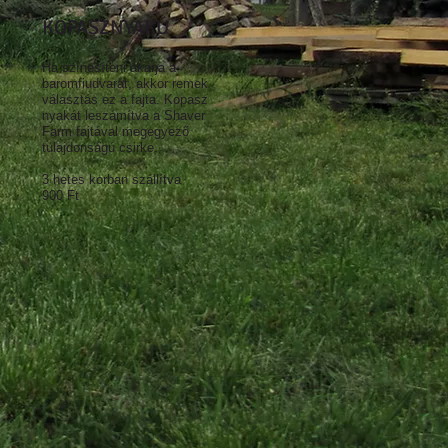
KOPASZNYAKÚ
Ha színesíteni akarja a
baromfiudvarát, akkor remek
választás ez a fajta. Kopasz
nyakát leszámítva a Shaver
Farm fajtával megegyező
tulajdonságú csirke.
3 hetes korban szállítva
900 Ft